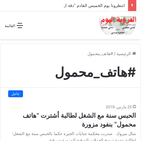
انتظرونا يوم الخميس القادم “دقة الساعة” وحلقة بعنوان *اتفاقية مكة للدفاع المشترك”
القائمة
الرئيسية
/
#هاتف_محمول
#هاتف_محمول
عاجل
25 مارس، 2019
الحبس سنة مع الشغل لطالبة أشترت “هاتف
محمول” بنفود مزورة
منال مبروك صدرت محكمة جنايات الجيزة حكما بالحبس سنة مع الشغل؛
لطالبة بتهمة ترويج العملات الورقية المزورة من فئة…