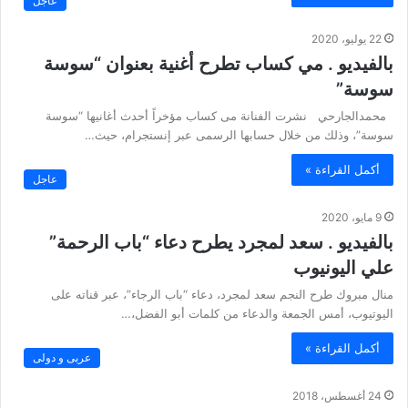
عاجل
22 يوليو، 2020
بالفيديو . مي كساب تطرح أغنية بعنوان “سوسة
سوسة”
محمدالجارحي نشرت الفنانة مى كساب مؤخراً أحدث أغانيها “سوسة
سوسة”، وذلك من خلال حسابها الرسمى عبر إنستجرام، حيث…
أكمل القراءة »
عاجل
9 مايو، 2020
بالفيديو . سعد لمجرد يطرح دعاء “باب الرحمة”
علي اليونيوب
منال مبروك طرح النجم سعد لمجرد، دعاء “باب الرجاء”، عبر قناته على
اليوتيوب، أمس الجمعة والدعاء من كلمات أبو الفضل،…
أكمل القراءة »
عربى و دولى
24 أغسطس، 2018