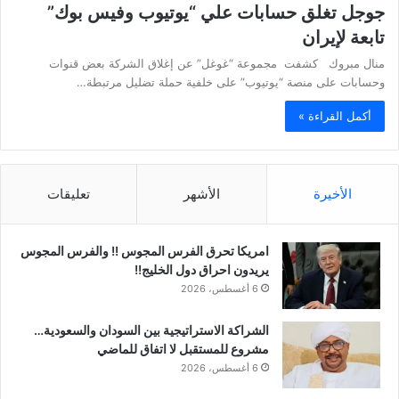
جوجل تغلق حسابات علي “يوتيوب وفيس بوك”
تابعة لإيران
منال مبروك كشفت مجموعة “غوغل” عن إغلاق الشركة بعض قنوات
وحسابات على منصة “يوتيوب” على خلفية حملة تضليل مرتبطة…
أكمل القراءة »
الأخيرة
الأشهر
تعليقات
امريكا تحرق الفرس المجوس !! والفرس المجوس
يريدون احراق دول الخليج!!
6 أغسطس، 2026
الشراكة الاستراتيجية بين السودان والسعودية…
مشروع للمستقبل لا اتفاق للماضي
6 أغسطس، 2026