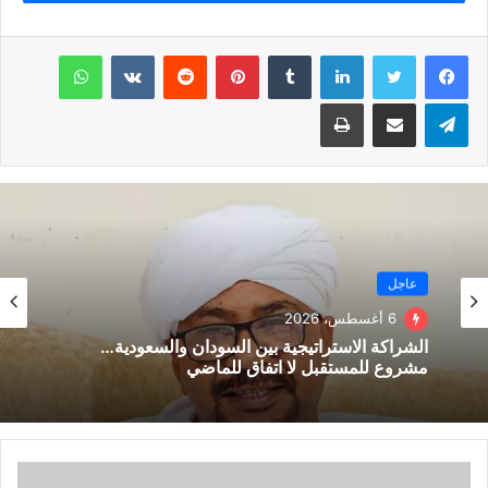
#تصفيات_أمم_إفريقيا
#مصر_توجو
لينكدإن
بينتيريست
واتساب
تيلقرام
مشاركة عبر البريد
طباعة
عاجل
6 أغسطس، 2026
الشراكة الاستراتيجية بين السودان والسعودية…
مشروع للمستقبل لا اتفاق للماضي