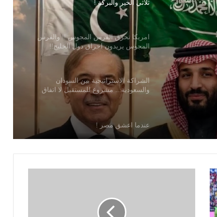
المجوس يريدون احراق دول الخليج!!
الشراكة الاستراتيجية بين السودان
والسعودية… مشروع للمستقبل لا اتفاق
س !!
للماضي
حراق
عندما اعشق مصر !
محمد بن عبدالله الحوطي القيمة المضافة
للفكر والثقافة والتاريخ !
العثمان يتقدم بالشكر والتقدير لكلا من
القنصل العام في الإسكندرية وسفير
المملكة لدي بيروت
عندما يحمي ربان السفينة الأشقاء والأصدقاء
!