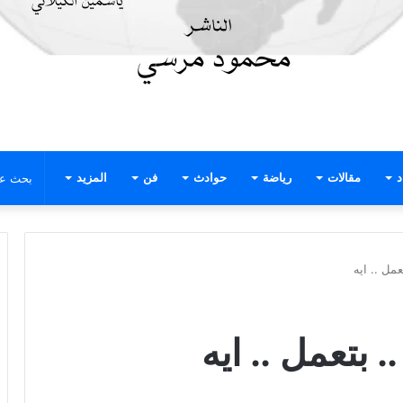
د
مقالات
رياضة
حوادث
فن
المزيد
مل .. ايه
بتعمل .. ايه