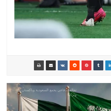
عندما يحمي ربان السفينة الأشقاء والأصدقاء
!
الريال السعودي عندما يحمل ذاكرة وطن !
كرة القدم في السعودية مشروع عالمي
مستدام!
لينكدإن
بينتيريست
مشاركة عبر البريد
طباعة
تحالف دفاعي يجمع السعودية وباكستان
وتركيا!
ثلاثي الخير والبركة !
امريكا تحرق الفرس المجوس !! والفرس