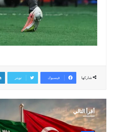
فيسبوك
تويتر
شاركها
أقرأ التالي