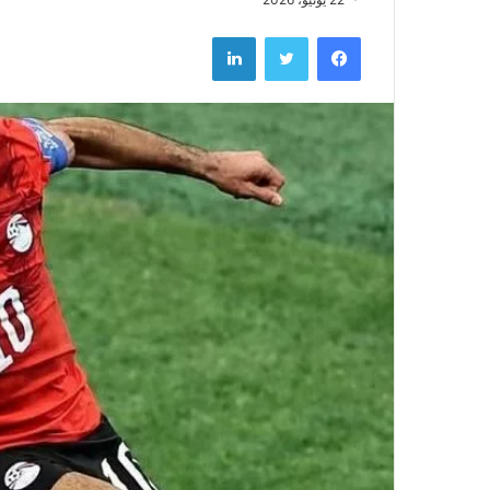
فيسبوك
تويتر
لينكدإن