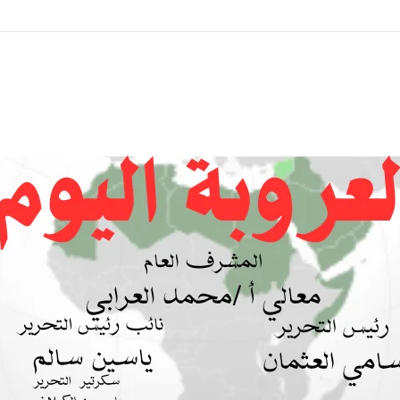
مجوس !! والفرس المجوس يريدون احراق دول الخليج!!