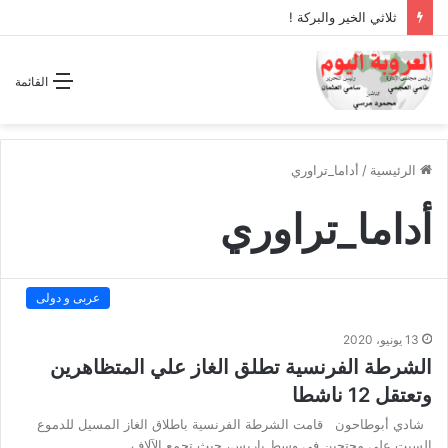
ثلاثي الخير والبركة !
القائمة
الرئيسية
/
أداما_تراوري
أداما_تراوري
عربى و دولى
13 يونيو، 2020
الشرطة الفرنسية تطلق الغاز علي المتظاهرين
وتعتقل 12 ناشطا
شادي أبوطاحون قامت الشرطة الفرنسية باطلاق الغاز المسيل للدموع
السبت على محتجين في وسط باريس، حيث تجمع الآلاف…