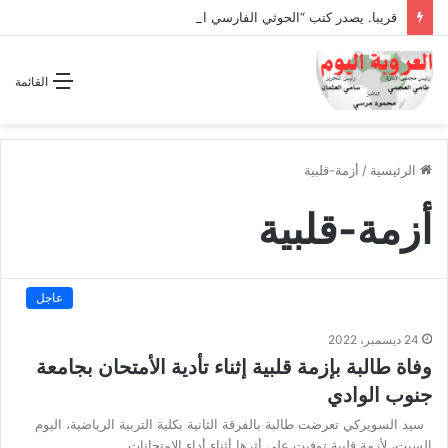
قريبا. يصدر كتب “الحوثي الفارسي المجوسي يغتال اليمن “
القائمة
الرئيسية
/
أزمة-قلبية
أزمة-قلبية
عاجل
24 ديسمبر، 2022
وفاة طالبة بإزمة قلبية إثناء تأدية الأمتحان بجامعة
جنوب الوادي
سيد السويركي تعرضت طالبة بالفرقة الثانية بكلية التربية الرياضية، اليوم
السبت، لأزمة قلبية توفيت علي أثرها أثناء أداء الامتحانات…