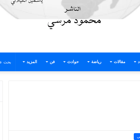
د
مقالات
رياضة
حوادث
فن
المزيد
ى