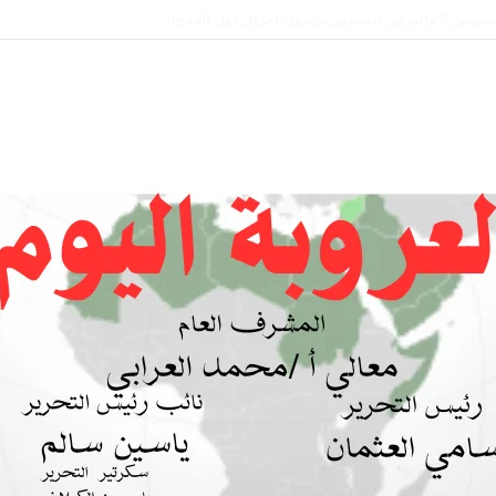
 بين السودان والسعودية… مشروع للمستقبل لا اتفاق للماضي