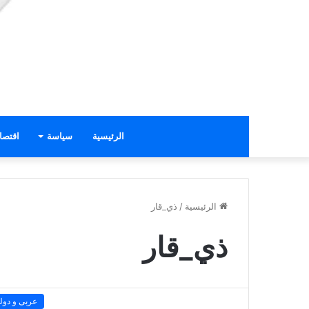
الرئيسية
سياسة
اقتصا
الرئيسية
/
ذي_قار
ذي_قار
عربى و دول