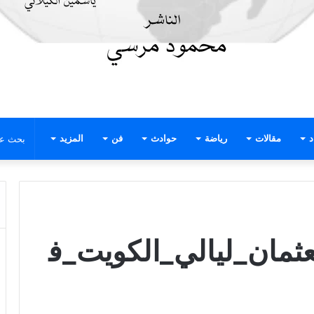
د
مقالات
رياضة
حوادث
فن
المزيد
ثمان_ليالي_الكويت_ف