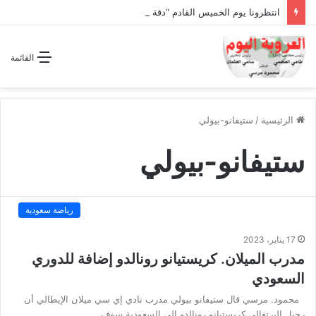
انتظرونا يوم الخميس القادم “دقة الساعة” وحلقة بعنوان *اتفاقية مكة للدفاع المشترك”
القائمة
الرئيسية
/
ستيفانو-بيولي
ستيفانو-بيولي
رياضة سعودية
17 يناير، 2023
مدرب الميلان. كريستيانو رونالدو إضافة للدوري
السعودي
محمود. مرسي قال ستيفانو بيولي مدرب نادي إي سي ميلان الإيطالي أن
رحيل البرتغالي كريستيانو رونالدو إلى السعودية سوف…