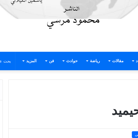
د
مقالات
رياضة
حوادث
فن
المزيد
يميد
ى