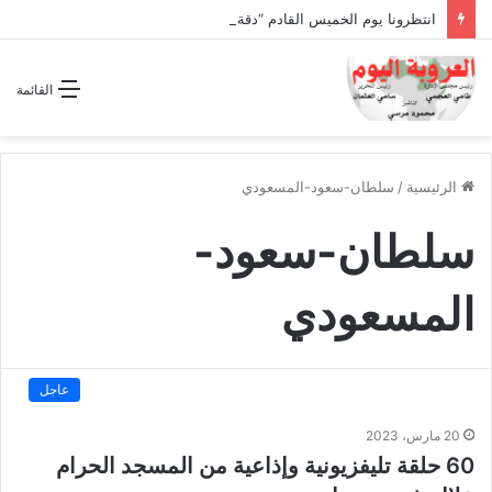
انتظرونا يوم الخميس القادم “دقة الساعة” وحلقة بعنوان *اتفاقية مكة للدفاع المشترك”
القائمة
الرئيسية
/
سلطان-سعود-المسعودي
سلطان-سعود-
المسعودي
عاجل
20 مارس، 2023
60 حلقة تليفزيونية وإذاعية من المسجد الحرام