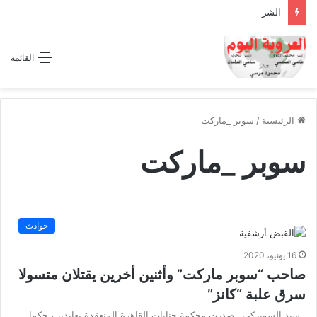
الشراكة الاستراتيجية بين السودان والسعودية… مشروع للمستقبل لا اتفاق للماضي
القائمة
الرئيسية
/
سوبر _ماركت
سوبر _ماركت
حوادث
16 يونيو، 2020
صاحب “سوبر ماركت” وأثنين أخرين يقتلان متسولا
سرق علبة “كانز”
سيد السويركي صدرت محكمة جنايات القاهرة المنعقدة بعابدين، حكما