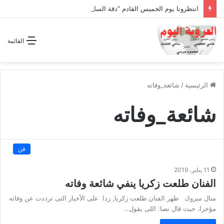
انتظرونا يوم الخميس القادم “دقة الساعة” وحلقة بعنوان *اتفاقية مكة للدفاع المشترك”
القائمة
الرئيسية
/
شائعة_وفاته
شائعة_وفاته
فن
11 يناير، 2019
الفنان طلعت زكريا ينفي شائعة وفاته
منال مبروك ظهر الفنان طلعت زكريا, ردا على الأخبار التى ترددت عن وفاته
مؤخرا، حيث قال نصا: اللى يقول…