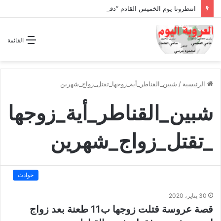
انتظرونا يوم الخميس القادم “دقة الساعة” وحلقة بعنوان *اتفاقية مكة للدفاع المشترك”
القائمة
الرئيسية
/
شبين_القناطر_أية_زوجها_تقتل_زواج_شهرين
شبين_القناطر_أية_زوجها
_تقتل_زواج_شهرين
حوادث
30 يناير، 2020
قصة عروسة قتلت زوجها ب11 طعنة بعد زواج