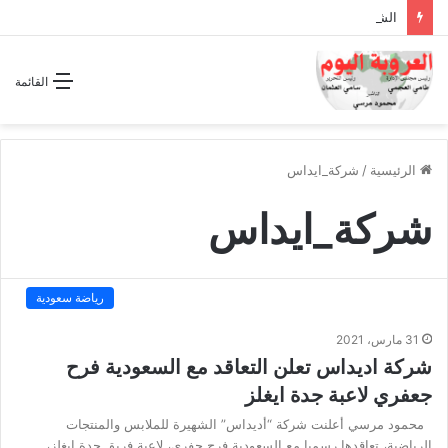
الشراكة الاستراتيجية بين السودان والسعودية… مشروع للمستقبل لا اتفاق للماضي
القائمة
الرئيسية
/
شركة_ايداس
شركة_ايداس
رياضة سعودية
31 مارس، 2021
شركة اديداس تعلن التعاقد مع السعودية فرح
جعفري لاعبة جدة ايغلز
محمود مرسي أعلنت شركة “أديداس” الشهيرة للملابس والمنتجات
الرياضية، تعاقدها رسميا مع السعودية فرح جفري، لاعبة فريق جدة إيغلز،…