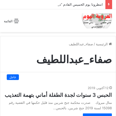
انتظرونا يوم الخميس القادم “دقة الساعة” وحلقة بعنوان *اتفاقية مكة للدفاع المشترك”
القائمة
الرئيسية
/
صفاء_عبداللطيف
صفاء_عبداللطيف
عاجل
12 أكتوبر، 2019
الحبس 3 سنوات لجدة الطفلة أماني بتهمة التعذيب
منال مبروك صدرت محكمة جنح شربين منذ قليل حكمها في القضية رقم
15098 لسنة 2019 جنح شربين، بالحبس…