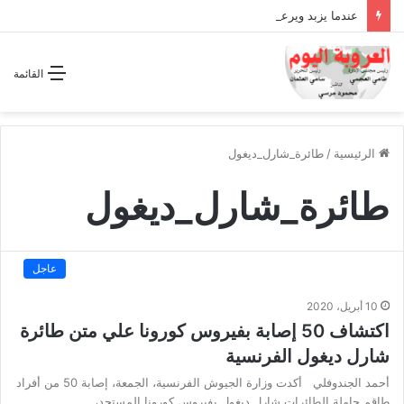
عندما يزبد ويرعد الفرس المجوس !!
القائمة
الرئيسية
/
طائرة_شارل_ديغول
طائرة_شارل_ديغول
عاجل
10 أبريل، 2020
اكتشاف 50 إصابة بفيروس كورونا علي متن طائرة
شارل ديغول الفرنسية
أحمد الجندوفلي أكدت وزارة الجيوش الفرنسية، الجمعة، إصابة 50 من أفراد
طاقم حاملة الطائرات شارل ديغول بفيروس كورونا المستجد،…