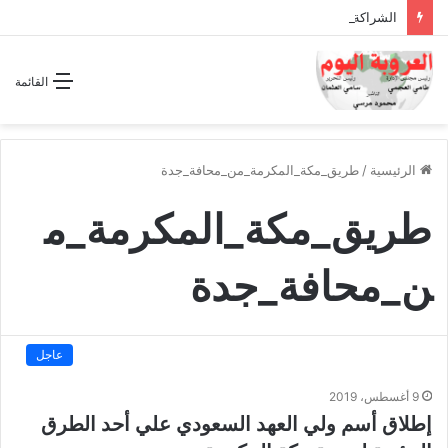
الشراكة الاستراتيجية بين السودان والسعودية… مشروع للمستقبل لا اتفاق للماضي
القائمة
الرئيسية
/
طريق_مكة_المكرمة_من_محافة_جدة
طريق_مكة_المكرمة_م
ن_محافة_جدة
عاجل
9 أغسطس، 2019
إطلاق أسم ولي العهد السعودي علي أحد الطرق