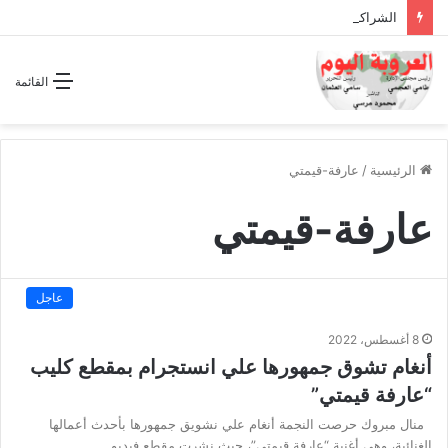
الشراكة الاستراتيجية بين السودان والسعودية… مشروع للمستقبل لا اتفاق للماضي
القائمة
الرئيسية
/
عارفة-قيمتي
عارفة-قيمتي
عاجل
8 أغسطس، 2022
أنغام تشوق جمهورها علي انستجرام بمقطع كليب
“عارفة قيمتي”
منال مبروك حرصت النجمة أنغام علي نشويق جمهورها بأحدث أعمالها
الغنائية، وهي أغنية “عارفة قيمتى”، حيث نشرت مقطع فيديو…