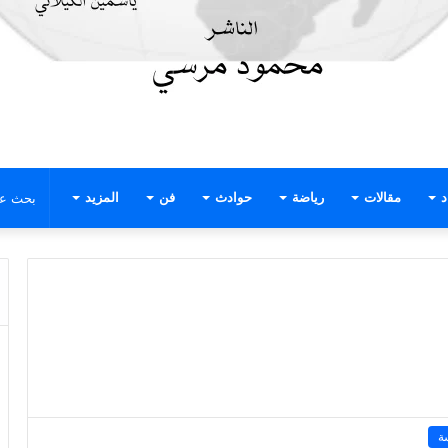
د
مقالات
رياضة
حوادث
فن
المزيد
ة