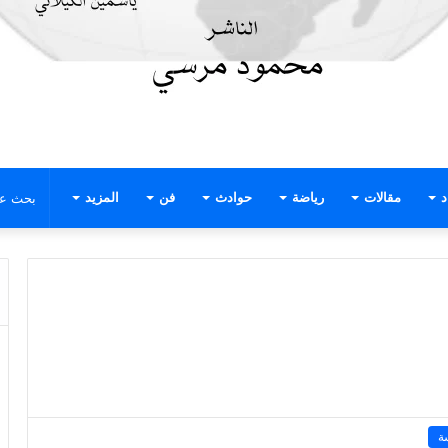
د
مقالات
رياضة
حوادث
فن
المزيد
ة