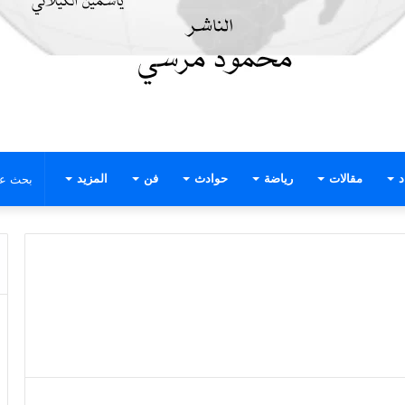
د
مقالات
رياضة
حوادث
فن
المزيد