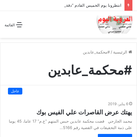
انتظرونا يوم الخميس القادم “دقة الساعة” وحلقة بعنوان *اتفاقية مكة للدفاع المشترك”
القائمة
الرئيسية
/
#محكمة_عابدين
#محكمة_عابدين
عاجل
6 يناير، 2019
يهتك عرض القاصرات علي الفيس بوك
محمد الجارحي قضت محكمة عابدين حبس المتهم “ع.م” 17 عاما، 45 يوما
على ذمة التحقيقات في القضية رقم 5166…