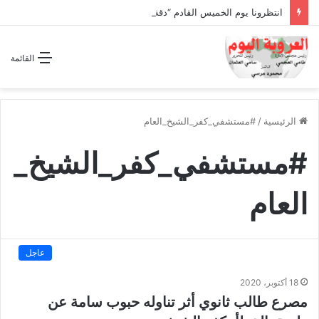
انتظرونا يوم الخميس القادم “دقة الساعة” وحلقة بعنوان *اتفاقية مكة للدفاع المشترك”
القائمة
الرئيسية
/
#مستشفي_كفر_الشيخ_العام
#مستشفي_كفر_الشيخ_
العام
عاجل
18 أكتوبر، 2020
مصرع طالب ثانوي أثر تناوله حبوب سامة عن