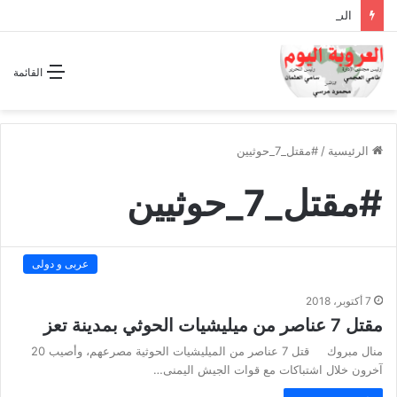
الشراكة الاستراتيجية بين السودان والسعودية… مشروع للمستقبل لا اتفاق للماضي
القائمة
الرئيسية
/
#مقتل_7_حوثيين
#مقتل_7_حوثيين
عربى و دولى
7 أكتوبر، 2018
مقتل 7 عناصر من ميليشيات الحوثي بمدينة تعز
منال مبروك قتل 7 عناصر من الميليشيات الحوثية مصرعهم، وأصيب 20
آخرون خلال اشتباكات مع قوات الجيش اليمنى…