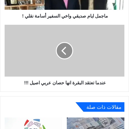
الإلكترونية لا سيما بعد ان تم تعطيل فسح كتابي ” مصر حضارة
وتاريخ ” لدى الجهات المختصة دون ابداء اي سبب علماً ان جميع
ماجمل ايام صديقي واخي السفير أسامة نقلي !
كتبي السابقة التي اصدرتها من مصر مفسوحة ومسجلة برقم ابداع
لدى هيئة الكتب المصرية !! ومنها كتابي الطبعة الاولى ” السيسي
رجل المرحلة ومستقبل مصر ” احيانا اقول ربما مزمار الحي لايطرب
!! والا ماتفسير عدم فسح كتابي ” مصر حضارة وتاريخ الذي يتواجد
لدى الجهات المختصة منذ اكثر من عدة اشهر مضت ، ولذلك رفعت
الكتاب على موقع مكتبتي الإلكترونية حالياً لمن اراد ان يطلع على
الكتاب
حفظ الله مصر وامتنا العربية والاسلامية والانسانية
عندما تعتقد البقرة انها حصان عربي اصيل !!!
والله المستعان
مقالات ذات صلة