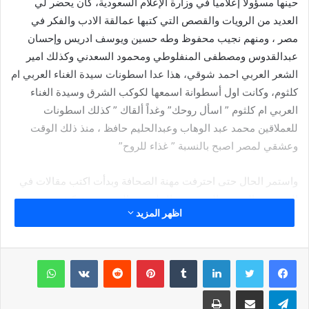
حينها مسؤولاً إعلامياً في وزارة الإعلام السعودية، كان يحضر لي
العديد من الرويات والقصص التي كتبها عمالقة الادب والفكر في
مصر ، ومنهم نجيب محفوظ وطه حسين ويوسف ادريس وإحسان
عبدالقدوس ومصطفى المنفلوطي ومحمود السعدني وكذلك امير
الشعر العربي احمد شوقي، هذا عدا اسطونات سيدة الغناء العربي ام
كلثوم، وكانت اول أسطوانة اسمعها لكوكب الشرق وسيدة الغناء
العربي ام كلثوم ” اسأل روحك” وغداً ألقاك ” كذلك اسطونات
للعملاقين محمد عبد الوهاب وعبدالحليم حافظ ، منذ ذلك الوقت
وعشقي لمصر اصبح بالنسبة ” غذاء للروح”
واستمر الحال حتى احترفت مهنة الصحافة وبدأت اكتب مقالات في
العديد من الصحف السعودية والخليجية والعربية مع تركيزي وحرصي
اظهر المزيد
على نشر مقالاتي في بعض الصحف المصرية وقد كان ، فقد كتبت
لصحيفة الدستور المصرية مقالات ردحاً من الزمن وهكذا دواليك .
لينكدإن
بينتيريست
واتساب
يبقى ان اقول ايها السادة وعندما اصبحت كهلاً تم اختياري رئيساً
لتحرير صحيفة العروبة وقناة العروبة اليوم التي تصدر من ” مصر ام
تيلقرام
مشاركة عبر البريد
طباعة
الدنيا وقدها وحسب وصف فخامة الرئيس البطل العربي الاصيل